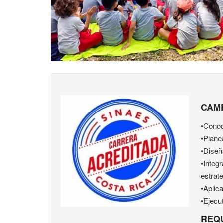
CAM
•Conoc
•Plane
•Diseñ
•Integr
estrate
•Aplic
•Ejecu
REQU