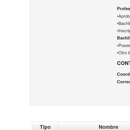
Profe
•Aprob
•Bachi
•Inscri
Bachil
•Pose
•Otro 
CON
Coord
Correo