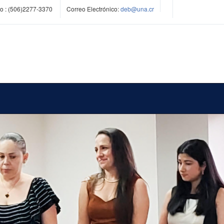
o :
(506)2277-3370
Correo Electrónico:
deb@una.cr